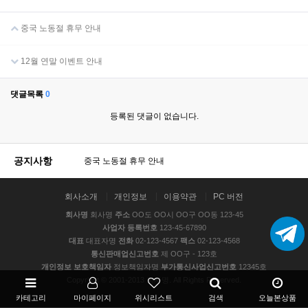
중국 노동절 휴무 안내
12월 연말 이벤트 안내
댓글목록
0
등록된 댓글이 없습니다.
공지사항
중국 노동절 휴무 안내
회사소개
개인정보
이용약관
PC 버전
회사명
회사명
주소
OO도 OO시 OO구 OO동 123-45
사업자 등록번호
123-45-67890
대표
대표자명
전화
02-123-4567
팩스
02-123-4568
통신판매업신고번호
제 OO구 - 123호
개인정보 보호책임자
정보책임자명
부가통신사업신고번호
12345호
Copyright © 2001-2013 회사명. All Rights Reserved.
카테고리
마이페이지
위시리스트
검색
오늘본상품