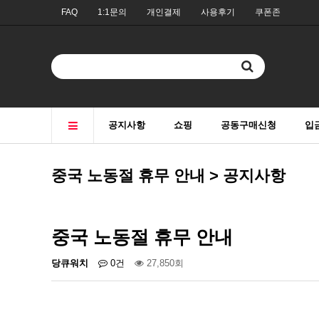
FAQ
1:1문의
개인결제
사용후기
쿠폰존
공지사항
쇼핑
공동구매신청
입
중국 노동절 휴무 안내 > 공지사항
중국 노동절 휴무 안내
당큐워치
0건
27,850회