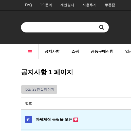
FAQ
1:1문의
개인결제
사용후기
쿠폰존
공지사항
쇼핑
공동구매신청
입
공지사항 1 페이지
Total 23건
1 페이지
번호
자체제작 독립몰 오픈