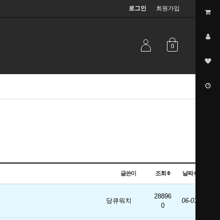
로그인
회원가입
0
글쓴이
조회
날짜
28896
당큐워치
06-03
0