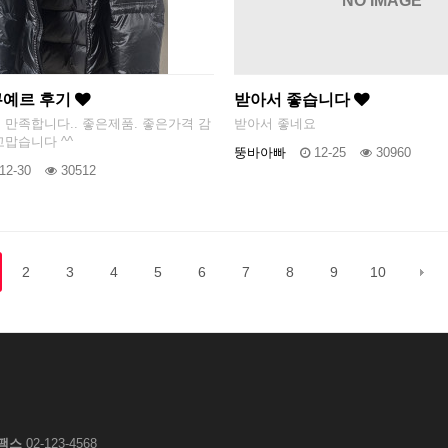
NO IMAGE
쿠예르 후기
받아서 좋습니다
 만족합니다.. 좋은제품. 좋은가격 감
받아서 좋네요
고맙습니다 ^^
뚱바아빠
12-25
30960
12-30
30512
2
3
4
5
6
7
8
9
10
팩스
02-123-4568