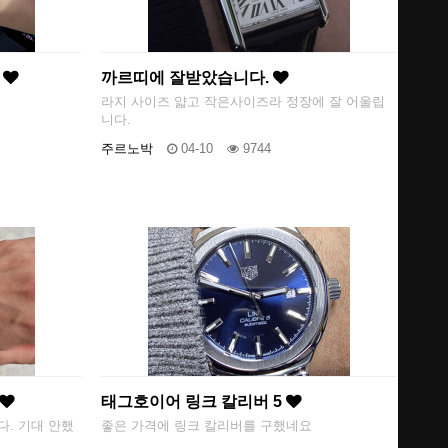
버
까르띠에 잘받았습니다.
라지 사이즈 얇고 작은사이즈라 정장에 잘 어울립
니다.
주르노박
04-10
9744
태그호이어 링크 칼리버 5
. 기대 안했
좋은 가격에 링크 칼리버를 구했네요