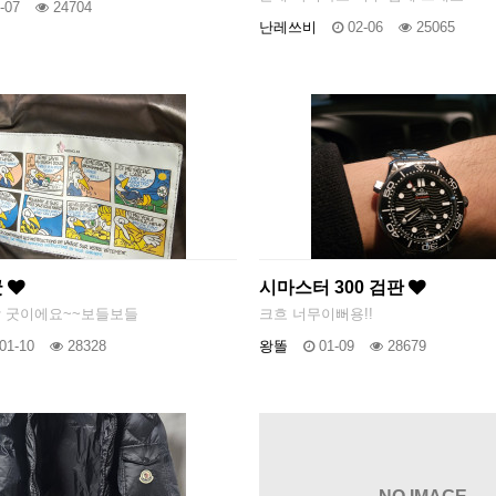
-07
24704
난레쓰비
02-06
25065
굿
시마스터 300 검판
 굿이에요~~보들보들
크흐 너무이뻐용!!
01-10
28328
왕똘
01-09
28679