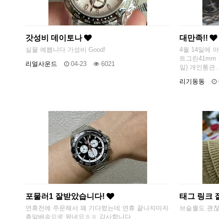
갓성비 데이토나
대만족!!
실물 예쁩니다 가성비 Good!
4월 14일에 
트그린41mm 
리얼사운드
04-23
6021
일) 개인통관..
리기동동
포물러1 잘받았습니다!
태그 링크
연휴전에 주문해서 꽤 기다렸는데 연휴 끝나자마자
브슬퀄도 괜찮
총알배송으로 왔네요ㅎㅎ 감사합니다