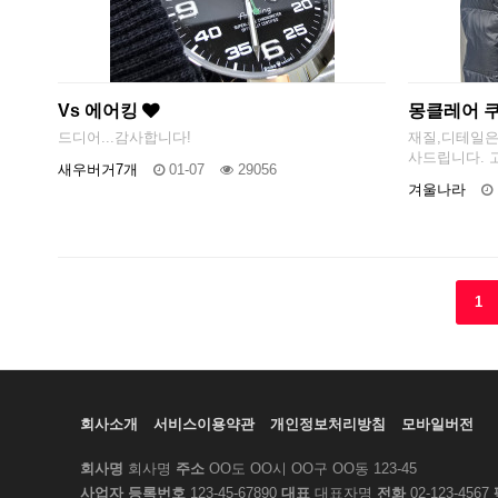
Vs 에어킹
몽클레어 
드디어...감사합니다!
재질,디테일은
사드립니다. 
새우버거7개
01-07
29056
겨울나라
다음
맨끝
1
회사소개
서비스이용약관
개인정보처리방침
모바일버전
회사명
회사명
주소
OO도 OO시 OO구 OO동 123-45
사업자 등록번호
123-45-67890
대표
대표자명
전화
02-123-4567