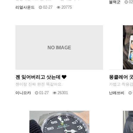
블랙군
02
리얼사운드
02-27
20775
NO IMAGE
젠 잊어버리고 삿는데
몽클레어 
젠이랑 진짜 완전 똑같아요.
가볍고 착용감
이니므캬
01-27
26301
난레쓰비