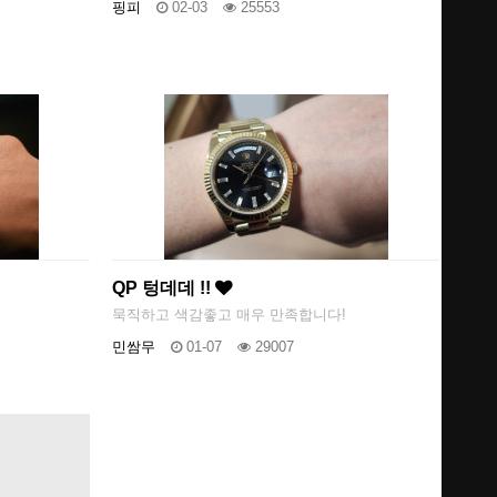
핑피
02-03
25553
QP 텅데데 !!
묵직하고 색감좋고 매우 만족합니다!
민쌈무
01-07
29007