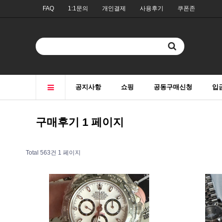
FAQ
1:1문의
개인결제
사용후기
쿠폰존
공지사항
쇼핑
공동구매신청
입
구매후기 1 페이지
Total 563건
1 페이지