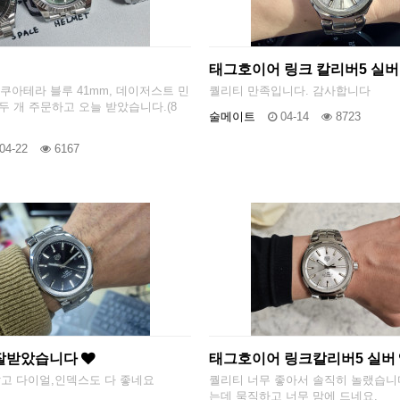
태그호이어 링크 칼리버5 실
아쿠아테라 블루 41mm, 데이저스트 민
퀄리티 만족입니다. 감사합니다
두 개 주문하고 오늘 받았습니다.(8
술메이트
04-14
8723
04-22
6167
 잘받았습니다
태그호이어 링크칼리버5 실버
고 다이얼,인덱스도 다 좋네요
퀄리티 너무 좋아서 솔직히 놀랬습니다
는데 묵직하고 너무 맘에 드네요.